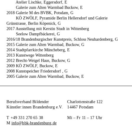
2019
Atelier Lischke, Eggersdorf, E
2019
Galerie zum Alten Warmbad Buckow, E
2018
Galerie M des BVBK, Potsdam, G
2018
KÖ ZWÖLF, Pyramide Berlin Hellersdorf und Galerie
Grünstrasse, Berlin Köpenick, G
2017
Ausstellung mit Kerstin Studt in Wittenberg
2017
Seelow Dampfbäckerei, G
2016/18 Brandenburgischer Kunstpreis, Schloss Neuhardenberg, G
2015 Galerie zum Alten Warmbad, Buckow, G
2014 Stadtpfarrkirche Müncheberg, E
2013 Kunstwege Wittenberg
2012 Brecht-Weigel Haus, Buckow, G
2009 KÖ ZWÖLF, Buckow, E
2008 Kunstspeicher Friedersdorf , G
2005 Galerie zum Alten Warmbad, Buckow, E
Berufsverband Bildender
Charlottenstraße 122
Künstler:innen Brandenburg e.V.
14467 Potsdam
T +49 331 270 65 38
Mi – Fr 11 – 17 Uhr
M
info@bbk-brandenburg.de