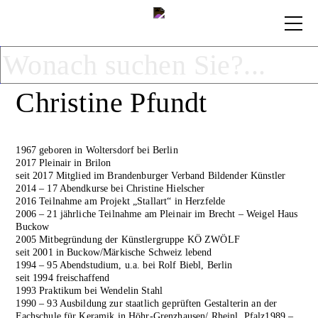
Christine Pfundt
1967 geboren in Woltersdorf bei Berlin
2017 Pleinair in Brilon
seit 2017 Mitglied im Brandenburger Verband Bildender Künstler
2014 – 17 Abendkurse bei Christine Hielscher
2016 Teilnahme am Projekt „Stallart“ in Herzfelde
2006 – 21 jährliche Teilnahme am Pleinair im Brecht – Weigel Haus
Buckow
2005 Mitbegründung der Künstlergruppe KÖ ZWÖLF
seit 2001 in Buckow/Märkische Schweiz lebend
1994 – 95 Abendstudium, u.a. bei Rolf Biebl, Berlin
seit 1994 freischaffend
1993 Praktikum bei Wendelin Stahl
1990 – 93 Ausbildung zur staatlich geprüften Gestalterin an der
Fachschule für Keramik in Höhr-Grenzhausen/ Rheinl. Pfalz1989 –