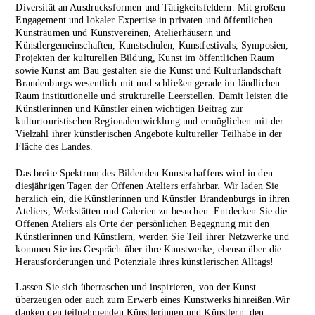
Diversität an Ausdrucksformen und Tätigkeitsfeldern. Mit großem
Engagement und lokaler Expertise in privaten und öffentlichen
Kunsträumen und Kunstvereinen, Atelierhäusern und
Künstlergemeinschaften, Kunstschulen, Kunstfestivals, Sym­posien,
Projekten der kulturellen Bildung, Kunst im öffentlichen Raum
sowie Kunst am Bau gestalten sie die Kunst­ und Kultur­landschaft
Brandenburgs wesentlich mit und schließen gerade im ländlichen
Raum institutionelle und strukturelle Leerstellen. Damit leisten die
Künstlerinnen und Künstler einen wichtigen Beitrag zur
kulturtouristischen Regionalentwicklung und ermög­lichen mit der
Vielzahl ihrer künstlerischen Angebote kultureller Teilhabe in der
Fläche des Landes.
Das breite Spektrum des Bildenden Kunstschaffens wird in den
diesjährigen Tagen der Offenen Ateliers erfahrbar. Wir laden Sie
herzlich ein, die Künstlerinnen und Künstler Brandenburgs in ihren
Ateliers, Werkstätten und Galerien zu besuchen. Entdecken Sie die
Offenen Ateliers als Orte der persönlichen Begegnung mit den
Künstlerinnen und Künstlern, werden Sie Teil ihrer Netzwerke und
kommen Sie ins Gespräch über ihre Kunstwerke, ebenso über die
Herausforderungen und Potenziale ihres künstlerischen Alltags!
Lassen Sie sich überraschen und inspirieren, von der Kunst
überzeugen oder auch zum Erwerb eines Kunstwerks hinreißen.Wir
danken den teilnehmenden Künstlerinnen und Künstlern, den