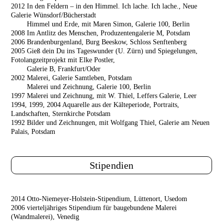
2012 In den Feldern – in den Himmel. Ich lache. Ich lache., Neue
Galerie Wünsdorf/Bücherstadt
2012
Himmel und Erde, mit Maren Simon, Galerie 100, Berlin
2008 Im Antlitz des Menschen, Produzentengalerie M, Potsdam
2006 Brandenburgenland, Burg Beeskow, Schloss Senftenberg
2005 Gieß dein Du ins Tageswunder (U. Zürn) und Spiegelungen,
Fotolangzeitprojekt mit Elke Postler,
2005
Galerie B, Frankfurt/Oder
2002 Malerei, Galerie Samtleben, Potsdam
2002
Malerei und Zeichnung, Galerie 100, Berlin
1997 Malerei und Zeichnung, mit W. Thiel, Leffers Galerie, Leer
1994, 1999, 2004 Aquarelle aus der Kälteperiode, Portraits,
Landschaften, Sternkirche Potsdam
1992 Bilder und Zeichnungen, mit Wolfgang Thiel, Galerie am Neuen
Palais, Potsdam
Stipendien
2014 Otto-Niemeyer-Holstein-Stipendium, Lüttenort, Usedom
2006 vierteljähriges Stipendium für baugebundene Malerei
(Wandmalerei), Venedig