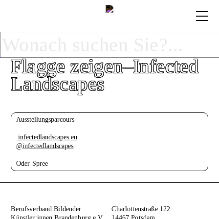
Flagge zeigen–
Infected
Landscapes
Ausstellungsparcours
infectedlandscapes.eu
@infectedlandscapes
Oder-Spree
Berufsverband Bildender
Charlottenstraße 122
Künstler:innen Brandenburg e.V.
14467 Potsdam